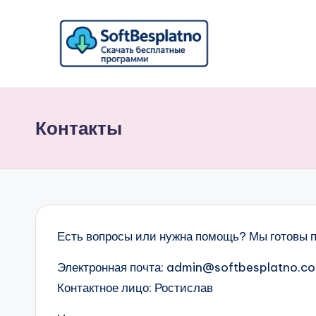
Перейти
к
S
содержимому
Скачать
бесплатные
o
программы
Контакты
ft
для
ПК
B
на
e
русском
для
s
Есть вопросы или нужна помощь? Мы готовы 
Windows
p
Электронная почта: admin@softbesplatno.c
l
Контактное лицо: Ростислав